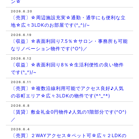
ン☆
2026.6.20
〔売買〕☆周辺施設充実☆通勤・通学にも便利な立
地☆広々3LDKのお部屋です(^_^)/~
2026.6.19
〔収益〕☆表面利回り7.5％☆サロン・事務所も可能
なリノベーション物件です(^O^)／
2026.6.12
〔収益〕☆表面利回り8％☆生活利便性の良い物件
です(^_^)/~
2026.6.11
〔売買〕☆複数沿線利用可能でアクセス良好♪人気
の谷町エリア☆広々3LDKの物件です(*^_^*)
2026.6.8
〔賃貸〕敷金礼金0円物件♪人気の1階部分です(^O^)
／
2026.6.4
〔売買〕２WAYアクセス☆ペット可☆広々２LDKの