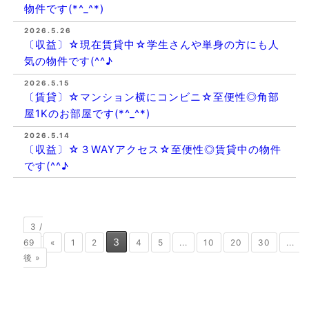
物件です(*^_^*)
2026.5.26
〔収益〕☆現在賃貸中☆学生さんや単身の方にも人
気の物件です(^^♪
2026.5.15
〔賃貸〕☆マンション横にコンビニ☆至便性◎角部
屋1Kのお部屋です(*^_^*)
2026.5.14
〔収益〕☆３WAYアクセス☆至便性◎賃貸中の物件
です(^^♪
3 /
3
69
«
1
2
4
5
...
10
20
30
...
後 »