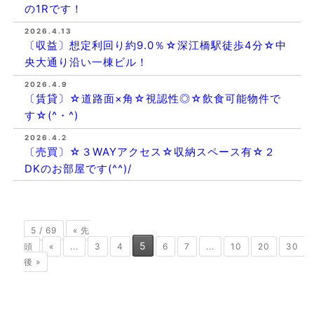
の1Rです！
2026.4.13
〔収益〕想定利回り約9.0％☆深江橋駅徒歩4分☆中
央大通り沿い一棟ビル！
2026.4.9
〔賃貸〕☆道路面×角☆視認性◎☆飲食可能物件で
す☆(^・^)
2026.4.2
〔売買〕☆３WAYアクセス☆収納スペース有☆２
DKのお部屋です(^^)/
5 / 69
« 先
5
頭
«
...
3
4
6
7
...
10
20
30
後 »