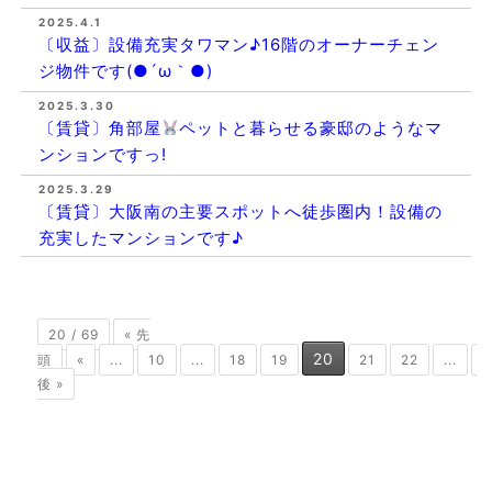
2025.4.1
〔収益〕設備充実タワマン♪16階のオーナーチェン
ジ物件です(●´ω｀●)
2025.3.30
〔賃貸〕角部屋
ペットと暮らせる豪邸のようなマ
ンションですっ!
2025.3.29
〔賃貸〕大阪南の主要スポットへ徒歩圏内！設備の
充実したマンションです♪
20 / 69
« 先
20
頭
«
...
10
...
18
19
21
22
...
3
後 »