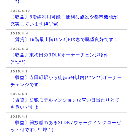
｀*)
2025.4.10
〔収益〕8沿線利用可能！便利な施設や都市機能が
充実しています(#^.^#)
2025.4.4
〔賃貸〕19階最上階(≧▽≦)FIX窓で眺望良好です！
2025.4.3
〔収益〕東梅田の3DLKオーナーチェンジ物件
(*^_^*)
2025.4.1
〔収益〕寺田町駅から徒歩5分以内(*^▽^*)オーナー
チェンジです！
2025.4.1
〔賃貸〕防犯モデルマンション(≧▽≦)日当たりとて
も良いですよ！
2025.4.1
〔収益〕開放感のある2LDK♪ウォークインクローゼ
ット付です( *´艸｀)