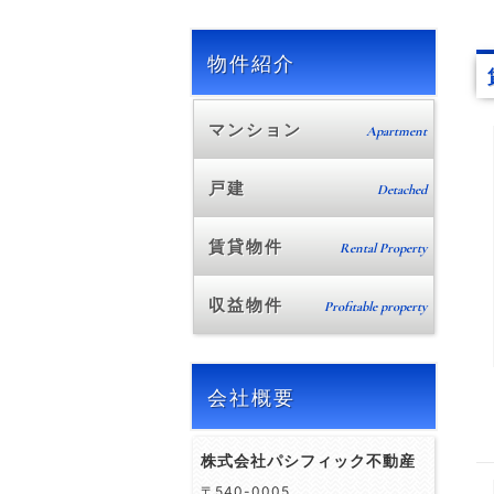
物件紹介
マンション
Apartment
戸建
Detached
賃貸物件
Rental Property
収益物件
Profitable property
会社概要
株式会社パシフィック不動産
〒540-0005