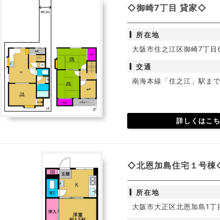
◇御崎7丁目 貸家◇
所在地
大阪市住之江区御崎7丁目6
交通
南海本線「住之江」駅まで
詳しくはこ
◇北恩加島住宅１号棟◇
所在地
大阪市大正区北恩加島1丁目