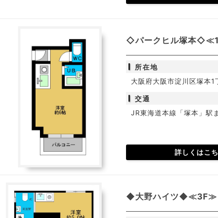
◇パークヒル塚本◇≪1
所在地
大阪府大阪市淀川区塚本1丁
交通
JR東海道本線「塚本」駅
詳しくはこ
◆大野ハイツ◆≪3F≫