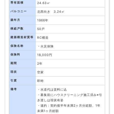
専有面積
24.63㎡
バルコニー
北西向き 3.24㎡
築年月
1966年
棟総戸数
50戸
建築構造材質等
RC構造
保険名称
・火災保険
保険料
18,000円
期間
2年
現状
空家
引渡
即時
備考
・水道代は賃料に込
・募集前にハウスクリーニング施工済み※引
き渡しは現状有姿
・違約：契約後半年未満2ヶ月分総額、1年
未満1ヶ月総額