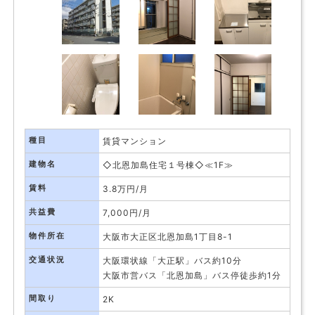
種目
賃貸マンション
建物名
◇北恩加島住宅１号棟◇≪1F≫
賃料
3.8万円/月
共益費
7,000円/月
物件所在
大阪市大正区北恩加島1丁目8-1
交通状況
大阪環状線「大正駅」バス約10分
大阪市営バス「北恩加島」バス停徒歩約1分
間取り
2K