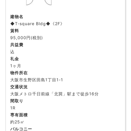
建物名
◆T-square Bldg◆《2F》
賃料
95,000円(税別)
共益費
込
礼金
1ヶ月
物件所在
大阪市生野区田島1丁目1-1
交通状況
大阪メトロ千日前線「北巽」駅まで徒歩16分
間取り
1R
専有面積
約25㎡
バルコニー