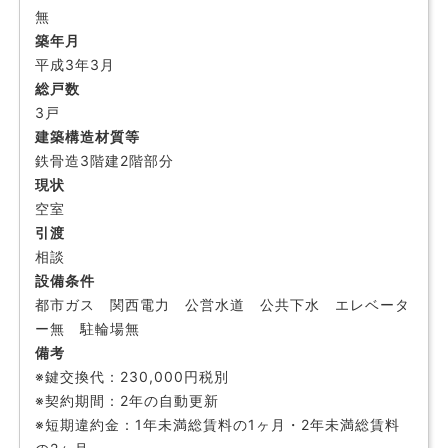
無
築年月
平成3年3月
総戸数
3戸
建築構造材質等
鉄骨造3階建2階部分
現状
空室
引渡
相談
設備条件
都市ガス 関西電力 公営水道 公共下水 エレベータ
ー無 駐輪場無
備考
※鍵交換代：230,000円税別
※契約期間：2年の自動更新
※短期違約金：1年未満総賃料の1ヶ月・2年未満総賃料