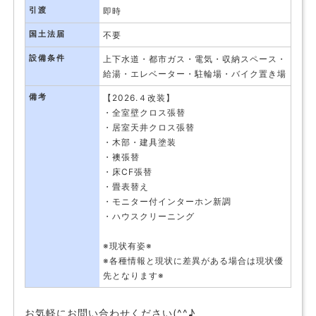
引渡
即時
国土法届
不要
設備条件
上下水道・都市ガス・電気・収納スペース・
給湯・エレベーター・駐輪場・バイク置き場
備考
【2026.４改装】
・全室壁クロス張替
・居室天井クロス張替
・木部・建具塗装
・襖張替
・床CF張替
・畳表替え
・モニター付インターホン新調
・ハウスクリーニング
※現状有姿※
※各種情報と現状に差異がある場合は現状優
先となります※
お気軽にお問い合わせください(^^♪