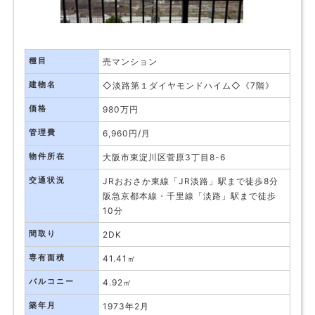
種目
売マンション
建物名
◇淡路第１ダイヤモンドハイム◇《7階》
価格
980万円
管理費
6,960円/月
物件所在
大阪市東淀川区菅原3丁目8-6
交通状況
JRおおさか東線「JR淡路」駅まで徒歩8分
阪急京都本線・千里線「淡路」駅まで徒歩
10分
間取り
2DK
専有面積
41.41㎡
バルコニー
4.92㎡
築年月
1973年2月