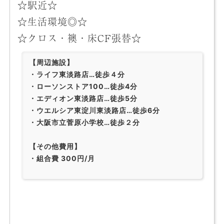
☆駅近☆
☆生活環境◎☆
☆クロス・襖・床CF張替☆
【周辺施設】
・ライフ東淡路店…徒歩４分
・ローソンストア100…徒歩4分
・エディオン東淡路店…徒歩5分
・ウエルシア東淀川東淡路店…徒歩6分
・大阪市立菅原小学校…徒歩２分
【その他費用】
・組合費 300円/月