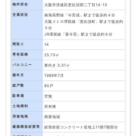
物件所在
大阪市浪速区恵比須西二丁目14-13
交通状況
南海高野線「今宮戎」駅まで徒歩約４分
大阪メトロ堺筋線「恵比須町」駅まで徒歩約
５分
JR環状線「新今宮」駅まで徒歩約６分
間取り
1K
専有面積
25.73㎡
バルコニー
東向き 3.31㎡
築年月
1989年7月
総戸数
80戸
駐車場
空無
土地権利
所有権
用途地域
商業地域
建築構造材質等
鉄骨鉄筋コンクリート造地上11階7階部分