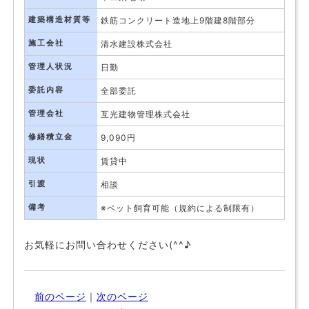
建築構造材質等
鉄筋コンクリート造地上9階建8階部分
施工会社
清水建設株式会社
管理人状況
日勤
委託内容
全部委託
管理会社
互光建物管理株式会社
修繕積立金
9,090円
現状
賃貸中
引渡
相談
備考
※ペット飼育可能（規約による制限有）
お気軽にお問い合わせください(^^♪
前のページ
｜
次のページ