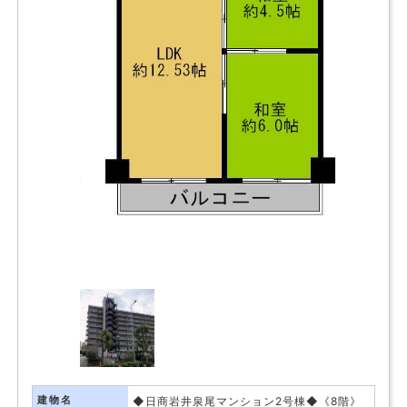
建物名
◆日商岩井泉尾マンション2号棟◆《8階》