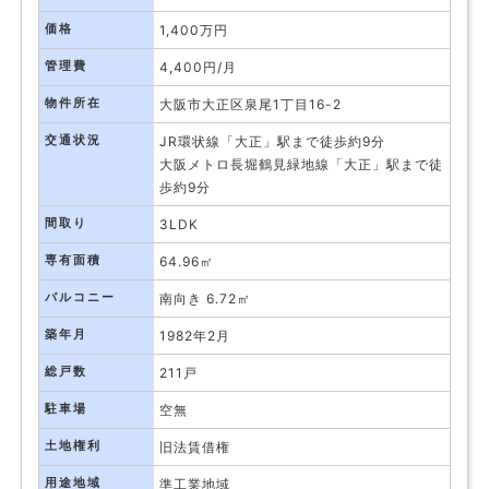
価格
1,400万円
管理費
4,400円/月
物件所在
大阪市大正区泉尾1丁目16-2
交通状況
JR環状線「大正」駅まで徒歩約9分
大阪メトロ長堀鶴見緑地線「大正」駅まで徒
歩約9分
間取り
3LDK
専有面積
64.96㎡
バルコニー
南向き 6.72㎡
築年月
1982年2月
総戸数
211戸
駐車場
空無
土地権利
旧法賃借権
用途地域
準工業地域